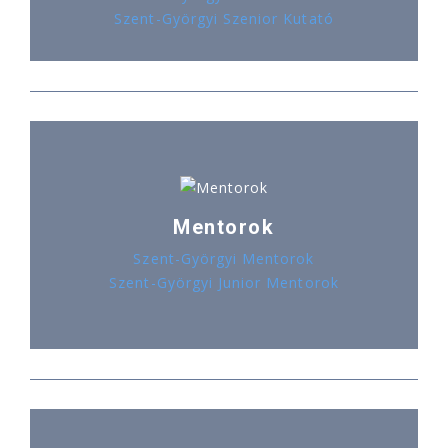
Szent-Györgyi Szenior Kutató
Mentorok
Szent-Györgyi Mentorok
Szent-Györgyi Junior Mentorok