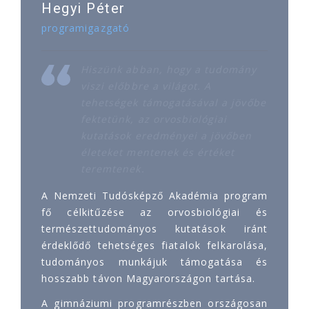
Hegyi Péter
programigazgató
Hiszünk abban, hogy a tudomány
viszi előbbre a világot. A
tehetségek támogatásával a jövőbe
fektetünk, az orvosbiológiai
kutatások eredményei a jövőben
életeket mentenek és értéket
teremtenek.
A Nemzeti Tudósképző Akadémia program
fő célkitűzése az orvosbiológiai és
természettudományos kutatások iránt
érdeklődő tehetséges fiatalok felkarolása,
tudományos munkájuk támogatása és
hosszabb távon Magyarországon tartása.
A gimnáziumi programrészben országosan