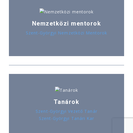
Nemzetközi mentorok
Szent-Györgyi Nemzetközi Mentorok
Tanárok
Szent-Györgyi Vezető Tanár
Szent-Györgyi Tanári Kar