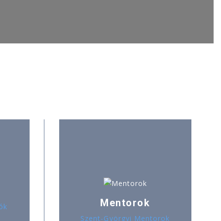
Mentorok
ók
Szent-Györgyi Mentorok