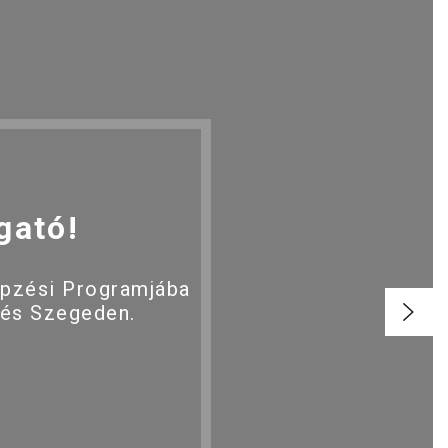
gató!
épzési Programjába
 és Szegeden.