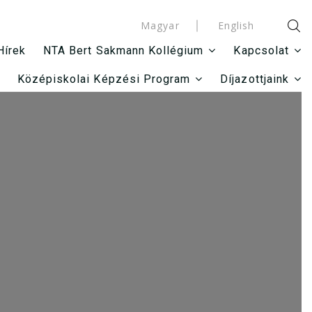
Magyar
English
Hírek
NTA Bert Sakmann Kollégium
Kapcsolat
Középiskolai Képzési Program
Díjazottjaink