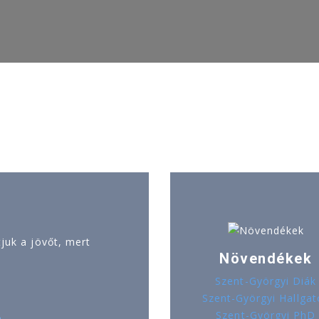
uk a jövőt, mert
Növendékek
Szent-Györgyi Diák
Szent-Györgyi Hallgat
Szent-Györgyi PhD
ó