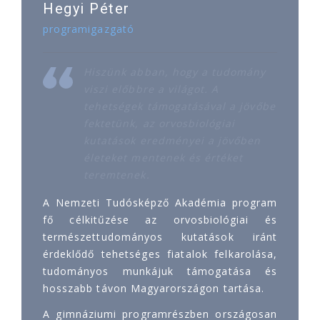
Hegyi Péter
programigazgató
Hiszünk abban, hogy a tudomány
viszi előbbre a világot. A
tehetségek támogatásával a jövőbe
fektetünk, az orvosbiológiai
kutatások eredményei a jövőben
életeket mentenek és értéket
teremtenek.
A Nemzeti Tudósképző Akadémia program
fő célkitűzése az orvosbiológiai és
természettudományos kutatások iránt
érdeklődő tehetséges fiatalok felkarolása,
tudományos munkájuk támogatása és
hosszabb távon Magyarországon tartása.
A gimnáziumi programrészben országosan