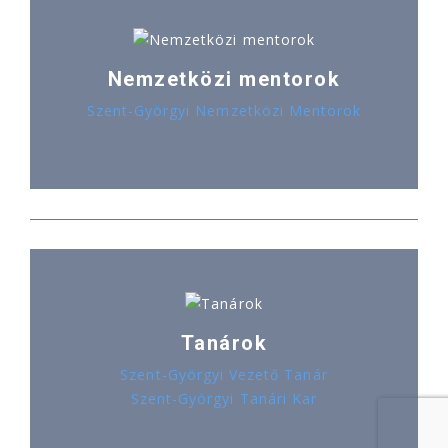
Nemzetközi mentorok
Szent-Györgyi Nemzetközi Mentorok
Tanárok
Szent-Györgyi Vezető Tanár
Szent-Györgyi Tanári Kar