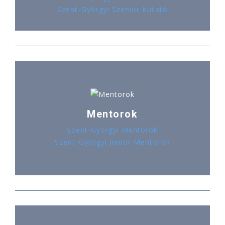
Szent-Györgyi Szenior Kutató
Mentorok
Szent-Györgyi Mentorok
Szent-Györgyi Junior Mentorok