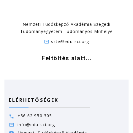
Nemzeti Tudósképző Akadémia Szegedi
Tudományegyetem Tudományos Műhelye
szte@edu-sci.org
Feltöltés alatt...
ELÉRHETŐSÉGEK
+36 62 950 305
info@edu-sci.org
Nemzeti Tudósképző Akadémia