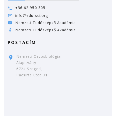
+36 62 950 305
info@edu-sci.org
Nemzeti Tudósképző Akadémia
Nemzeti Tudósképző Akadémia
POSTACÍM
Nemzeti Orvosbiológiai
Alapítvány
6724 Szeged,
Pacsirta utca 31.