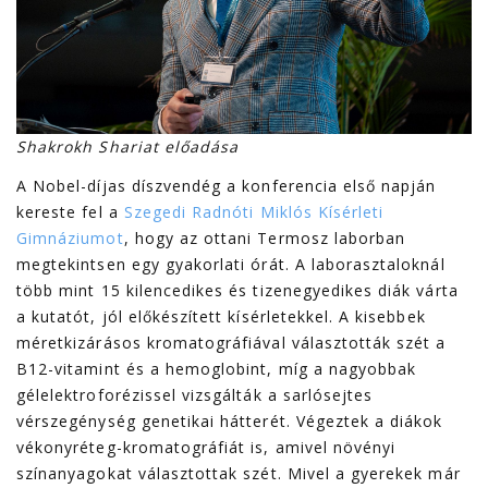
Shakrokh Shariat előadása
A Nobel-díjas díszvendég a konferencia első napján
kereste fel a
Szegedi Radnóti Miklós Kísérleti
Gimnáziumot
, hogy az ottani Termosz laborban
megtekintsen egy gyakorlati órát. A laborasztaloknál
több mint 15 kilencedikes és tizenegyedikes diák várta
a kutatót, jól előkészített kísérletekkel. A kisebbek
méretkizárásos kromatográfiával választották szét a
B12-vitamint és a hemoglobint, míg a nagyobbak
gélelektroforézissel vizsgálták a sarlósejtes
vérszegénység genetikai hátterét. Végeztek a diákok
vékonyréteg-kromatográfiát is, amivel növényi
színanyagokat választottak szét. Mivel a gyerekek már