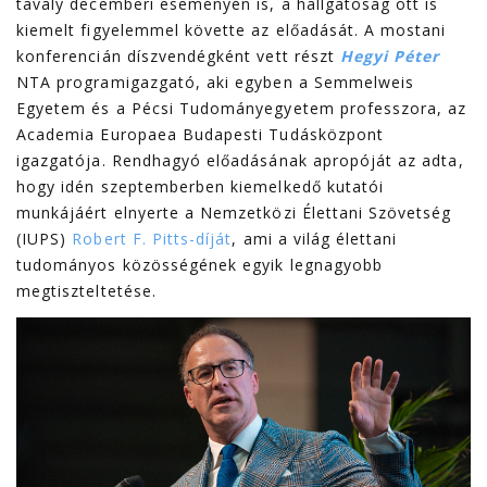
tavaly decemberi eseményén is, a hallgatóság ott is
kiemelt figyelemmel követte az előadását. A mostani
konferencián díszvendégként vett részt
Hegyi Péter
NTA programigazgató, aki egyben a Semmelweis
Egyetem és a Pécsi Tudományegyetem professzora, az
Academia Europaea Budapesti Tudásközpont
igazgatója. Rendhagyó előadásának apropóját az adta,
hogy idén szeptemberben kiemelkedő kutatói
munkájáért elnyerte a Nemzetközi Élettani Szövetség
(IUPS)
Robert F. Pitts-díját
, ami a világ élettani
tudományos közösségének egyik legnagyobb
megtiszteltetése.