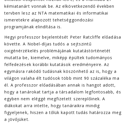
kémiatanárt vonnak be. Az elkövetkezendő években
tervben lesz az NTA matematikai és informatikai
ismeretekre alapozott tehetséggondozási
programjának elindítása is.
Hegyi professzor bejelentését Peter Ratcliffe előadása
követte. A Nobel-díjas tudós a sejtszintű
oxigénérzékelés problémájának kutatástörténetét
mutatta be, kiemelve, miképp épültek tudományos
felfedezések korábbi kutatások eredményeire. Az
egymásra rakódó tudásnak köszönhető az is, hogy a
világon valaha élt tudósok több mint 90 százaléka ma
él. A professzor előadásában annak is hangot adott,
hogy a tanárokat tartja a társadalom legfontosabb, és
egyben nem eléggé megfizetett szereplőinek. A
diákokat arra intette, hogy tanáraikra mindig
figyeljenek, hiszen a tőlük kapott tudás határozza meg
a jövőjüket.