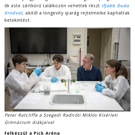
ők este zártkörű találkozón vehettek részt
ifjabb Duda
Ernővel
, akitől a longevity iparág rejtelmeibe kaphattak
betekintést.
Peter Ratcliffe a Szegedi Radnóti Miklós Kísérleti
Gimnázium diákjaival
Felkészül a Pick Aréna