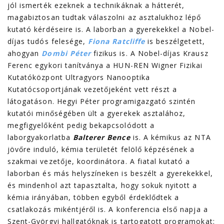
jól ismerték ezeknek a technikáknak a hátterét,
magabiztosan tudtak válaszolni az asztalukhoz lépő
kutató kérdéseire is. A laborban a gyerekekkel a Nobel-
díjas tudós felesége,
Fiona Ratcliffe
is beszélgetett,
ahogyan
Dombi Péter
fizikus is. A Nobel-díjas Krausz
Ferenc egykori tanítványa a HUN-REN Wigner Fizikai
Kutatóközpont Ultragyors Nanooptika
Kutatócsoportjának vezetőjeként vett részt a
látogatáson. Hegyi Péter programigazgató szintén
kutatói minőségében ült a gyerekek asztalához,
megfigyelőként pedig bekapcsolódott a
laborgyakorlatba
Balterer Bence
is. A kémikus az NTA
jövőre induló, kémia területét felölő képzésének a
szakmai vezetője, koordinátora. A fiatal kutató a
laborban és más helyszíneken is beszélt a gyerekekkel,
és mindenhol azt tapasztalta, hogy sokuk nyitott a
kémia irányában, többen egyből érdeklődtek a
csatlakozás mikéntjéről is. A konferencia első napja a
Szent-Györgyi hallgatóknak is tartogatott programokat: