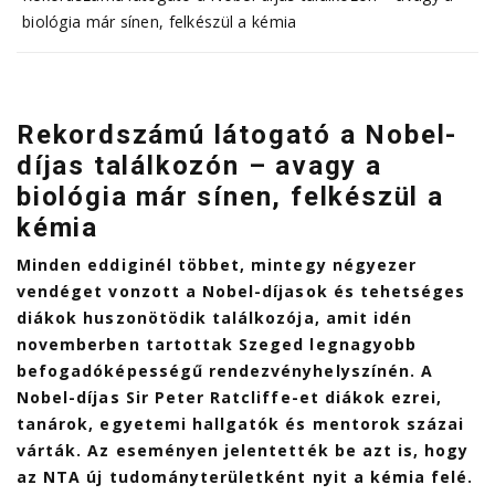
biológia már sínen, felkészül a kémia
Rekordszámú látogató a Nobel-
díjas találkozón – avagy a
biológia már sínen, felkészül a
kémia
Minden eddiginél többet, mintegy négyezer
vendéget vonzott a Nobel-díjasok és tehetséges
diákok huszonötödik találkozója, amit idén
novemberben tartottak Szeged legnagyobb
befogadóképességű rendezvényhelyszínén. A
Nobel-díjas Sir Peter Ratcliffe-et diákok ezrei,
tanárok, egyetemi hallgatók és mentorok százai
várták. Az eseményen jelentették be azt is, hogy
az NTA új tudományterületként nyit a kémia felé.