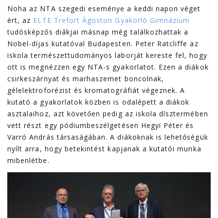
Noha az NTA szegedi eseménye a keddi napon véget
ért, az
ELTE Trefort Ágoston Gyakorló Gimnázium
tudósképzős diákjai másnap még találkozhattak a
Nobel-díjas kutatóval Budapesten. Peter Ratcliffe az
iskola természettudományos laborját kereste fel, hogy
ott is megnézzen egy NTA-s gyakorlatot. Ezen a diákok
csirkeszárnyat és marhaszemet boncolnak,
gélelektroforézist és kromatográfiát végeznek. A
kutató a gyakorlatok közben is odalépett a diákok
asztalaihoz, azt követően pedig az iskola dísztermében
vett részt egy pódiumbeszélgetésen Hegyi Péter és
Varró András társaságában. A diákoknak is lehetőségük
nyílt arra, hogy betekintést kapjanak a kutatói munka
mibenlétbe.