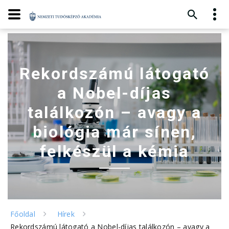
Rekordszámú látogató
a Nobel-díjas
találkozón – avagy a
biológia már sínen,
felkészül a kémia
Főoldal
Hírek
Rekordszámú látogató a Nobel-díjas találkozón – avagy a