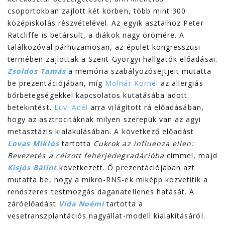
csoportokban zajlott két körben, több mint 300
középiskolás részvételével. Az egyik asztalhoz Peter
Ratcliffe is betársult, a diákok nagy örömére. A
találkozóval párhuzamosan, az épület kongresszusi
termében zajlottak a Szent-Györgyi hallgatók előadásai.
Zsoldos Tamás
a memória szabályozósejtjeit mutatta
be prezentációjában, míg
Molnár Kornél
az allergiás
bőrbetegségekkel kapcsolatos kutatásába adott
betekintést.
Lüvi Adél
arra világított rá előadásában,
hogy az asztrocitáknak milyen szerepük van az agyi
metasztázis kialakulásában. A következő előadást
Lovas Miklós
tartotta
Cukrok az influenza ellen:
Bevezetés a célzott fehérjedegradációba
címmel, majd
Kisjós Bálint
következett. Ő prezentációjában azt
mutatta be, hogy a mikro-RNS-ek miképp közvetítik a
rendszeres testmozgás daganatellenes hatását. A
záróelőadást
Vida Noémi
tartotta a
vesetranszplantációs nagyállat-modell kialakításáról.