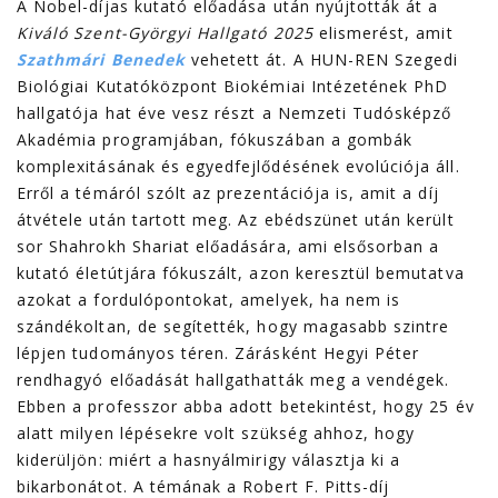
A Nobel-díjas kutató előadása után nyújtották át a
Kiváló Szent-Györgyi Hallgató 2025
elismerést, amit
Szathmári Benedek
vehetett át. A HUN-REN Szegedi
Biológiai Kutatóközpont Biokémiai Intézetének PhD
hallgatója hat éve vesz részt a Nemzeti Tudósképző
Akadémia programjában, fókuszában a gombák
komplexitásának és egyedfejlődésének evolúciója áll.
Erről a témáról szólt az prezentációja is, amit a díj
átvétele után tartott meg. Az ebédszünet után került
sor Shahrokh Shariat előadására, ami elsősorban a
kutató életútjára fókuszált, azon keresztül bemutatva
azokat a fordulópontokat, amelyek, ha nem is
szándékoltan, de segítették, hogy magasabb szintre
lépjen tudományos téren. Zárásként Hegyi Péter
rendhagyó előadását hallgathatták meg a vendégek.
Ebben a professzor abba adott betekintést, hogy 25 év
alatt milyen lépésekre volt szükség ahhoz, hogy
kiderüljön: miért a hasnyálmirigy választja ki a
bikarbonátot. A témának a Robert F. Pitts-díj