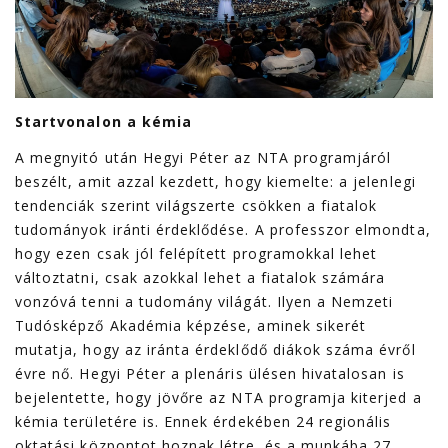
Startvonalon a kémia
A megnyitó után Hegyi Péter az NTA programjáról
beszélt, amit azzal kezdett, hogy kiemelte: a jelenlegi
tendenciák szerint világszerte csökken a fiatalok
tudományok iránti érdeklődése. A professzor elmondta,
hogy ezen csak jól felépített programokkal lehet
változtatni, csak azokkal lehet a fiatalok számára
vonzóvá tenni a tudomány világát. Ilyen a Nemzeti
Tudósképző Akadémia képzése, aminek sikerét
mutatja, hogy az iránta érdeklődő diákok száma évről
évre nő. Hegyi Péter a plenáris ülésen hivatalosan is
bejelentette, hogy jövőre az NTA programja kiterjed a
kémia területére is. Ennek érdekében 24 regionális
oktatási központot hoznak létre, és a munkába 27