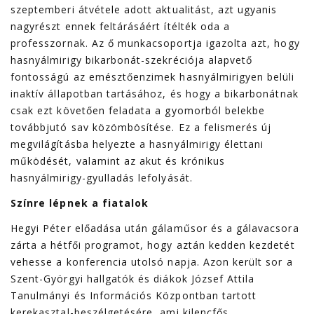
szeptemberi átvétele adott aktualitást, azt ugyanis
nagyrészt ennek feltárásáért ítélték oda a
professzornak. Az ő munkacsoportja igazolta azt, hogy
hasnyálmirigy bikarbonát-szekréciója alapvető
fontosságú az emésztőenzimek hasnyálmirigyen belüli
inaktív állapotban tartásához, és hogy a bikarbonátnak
csak ezt követően feladata a gyomorból belekbe
továbbjutó sav közömbösítése. Ez a felismerés új
megvilágításba helyezte a hasnyálmirigy élettani
működését, valamint az akut és krónikus
hasnyálmirigy-gyulladás lefolyását.
Színre lépnek a fiatalok
Hegyi Péter előadása után gálaműsor és a gálavacsora
zárta a hétfői programot, hogy aztán kedden kezdetét
vehesse a konferencia utolsó napja. Azon került sor a
Szent-Györgyi hallgatók és diákok József Attila
Tanulmányi és Információs Központban tartott
kerekasztal-beszélgetésére, ami kilencfős