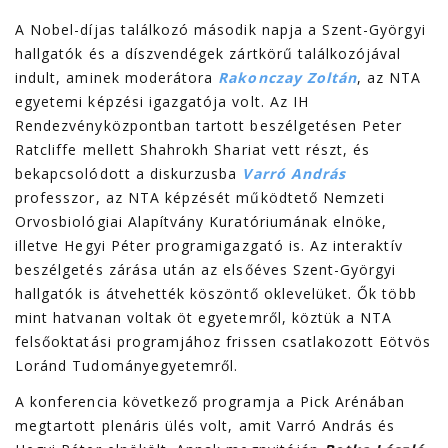
A Nobel-díjas találkozó második napja a Szent-Györgyi
hallgatók és a díszvendégek zártkörű találkozójával
indult, aminek moderátora
Rakonczay Zoltán
, az NTA
egyetemi képzési igazgatója volt. Az IH
Rendezvényközpontban tartott beszélgetésen Peter
Ratcliffe mellett Shahrokh Shariat vett részt, és
bekapcsolódott a diskurzusba
Varró András
professzor, az NTA képzését működtető Nemzeti
Orvosbiológiai Alapítvány Kuratóriumának elnöke,
illetve Hegyi Péter programigazgató is. Az interaktív
beszélgetés zárása után az elsőéves Szent-Györgyi
hallgatók is átvehették köszöntő oklevelüket. Ők több
mint hatvanan voltak öt egyetemről, köztük a NTA
felsőoktatási programjához frissen csatlakozott Eötvös
Loránd Tudományegyetemről.
A konferencia következő programja a Pick Arénában
megtartott plenáris ülés volt, amit Varró András és