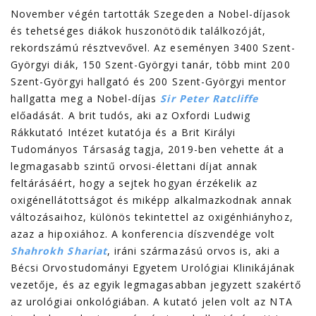
November végén tartották Szegeden a Nobel-díjasok
és tehetséges diákok huszonötödik találkozóját,
rekordszámú résztvevővel. Az eseményen 3400 Szent-
Györgyi diák, 150 Szent-Györgyi tanár, több mint 200
Szent-Györgyi hallgató és 200 Szent-Györgyi mentor
hallgatta meg a Nobel-díjas
Sir Peter Ratcliffe
előadását. A brit tudós, aki az Oxfordi Ludwig
Rákkutató Intézet kutatója és a Brit Királyi
Tudományos Társaság tagja, 2019-ben vehette át a
legmagasabb szintű orvosi-élettani díjat annak
feltárásáért, hogy a sejtek hogyan érzékelik az
oxigénellátottságot és miképp alkalmazkodnak annak
változásaihoz, különös tekintettel az oxigénhiányhoz,
azaz a hipoxiához. A konferencia díszvendége volt
Shahrokh Shariat
, iráni származású orvos is, aki a
Bécsi Orvostudományi Egyetem Urológiai Klinikájának
vezetője, és az egyik legmagasabban jegyzett szakértő
az urológiai onkológiában. A kutató jelen volt az NTA