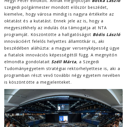
Hegyi Péter elnökölt. Annak megnyitóján
Botka László
szegedi polgármester mondott először beszédet,
kiemelve, hogy városa mindig is nagyra értékelte az
oktatást és a kutatást. Ennek jele az is, hogy a
megyeszékhely az indulás óta támogatja at NTA
programját. Köszöntötte a hallgatóságot
Bódis László
innovációért felelős helyettes államtitkár is, aki
beszédében aláhúzta: a magyar versenyképesség ügye
a fiatalok innovációs képességétől függ. A megnyitón
elmondta gondolatait
Széll Márta
, a Szegedi
Tudományegyetem stratégiai rektorhelyettese is, aki a
programban részt vevő további négy egyetem nevében
is köszöntötte a megjelenteket.