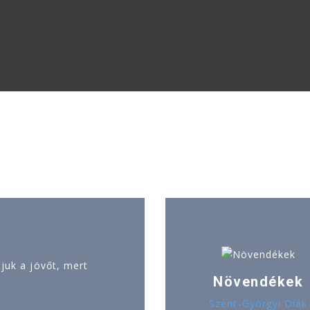
uk a jövőt, mert
Növendékek
Szent-Györgyi Diák