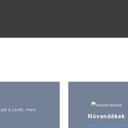
uk a jövőt, mert
Növendékek
Szent-Györgyi Diák