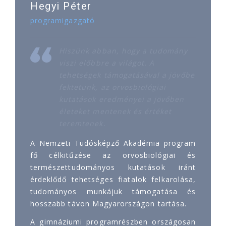
Hegyi Péter
programigazgató
Hiszünk abban, hogy a tudomány
viszi előbbre a világot. A
tehetségek támogatásával a jövőbe
fektetünk, az orvosbiológiai
kutatások eredményei a jövőben
életeket mentenek és értéket
teremtenek.
A Nemzeti Tudósképző Akadémia program
fő célkitűzése az orvosbiológiai és
természettudományos kutatások iránt
érdeklődő tehetséges fiatalok felkarolása,
tudományos munkájuk támogatása és
hosszabb távon Magyarországon tartása.
A gimnáziumi programrészben országosan