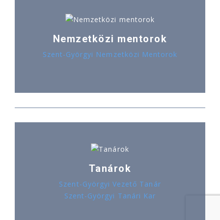
Nemzetközi mentorok
Szent-Györgyi Nemzetközi Mentorok
Tanárok
Szent-Györgyi Vezető Tanár
Szent-Györgyi Tanári Kar