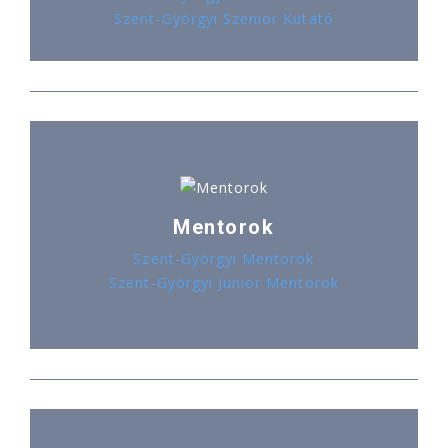
Szent-Györgyi Szenior Kutató
Mentorok
Szent-Györgyi Mentorok
Szent-Györgyi Junior Mentorok