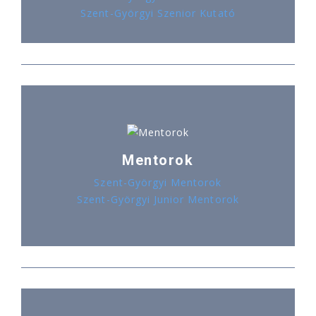
Szent-Györgyi Szenior Kutató
Mentorok
Szent-Györgyi Mentorok
Szent-Györgyi Junior Mentorok