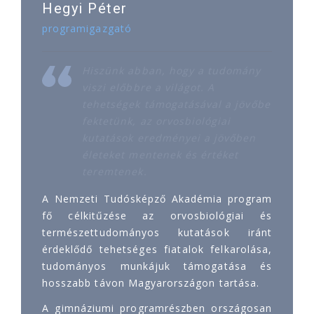
Hegyi Péter
programigazgató
Hiszünk abban, hogy a tudomány
viszi előbbre a világot. A
tehetségek támogatásával a jövőbe
fektetünk, az orvosbiológiai
kutatások eredményei a jövőben
életeket mentenek és értéket
teremtenek.
A Nemzeti Tudósképző Akadémia program
fő célkitűzése az orvosbiológiai és
természettudományos kutatások iránt
érdeklődő tehetséges fiatalok felkarolása,
tudományos munkájuk támogatása és
hosszabb távon Magyarországon tartása.
A gimnáziumi programrészben országosan