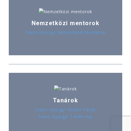
Nemzetközi mentorok
Szent-Györgyi Nemzetközi Mentorok
Tanárok
Szent-Györgyi Vezető Tanár
Szent-Györgyi Tanári Kar