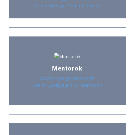
Szent-Györgyi Szenior Kutató
Mentorok
Szent-Györgyi Mentorok
Szent-Györgyi Junior Mentorok