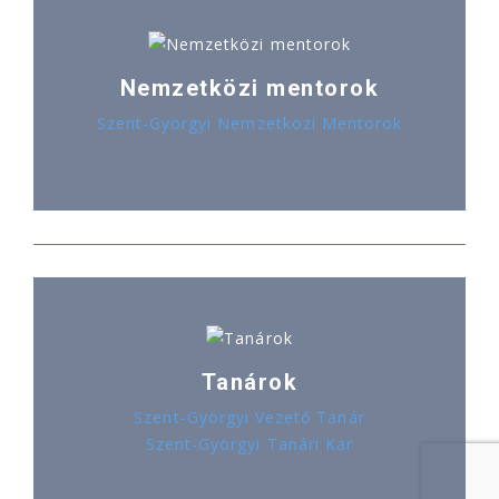
Nemzetközi mentorok
Szent-Györgyi Nemzetközi Mentorok
Tanárok
Szent-Györgyi Vezető Tanár
Szent-Györgyi Tanári Kar