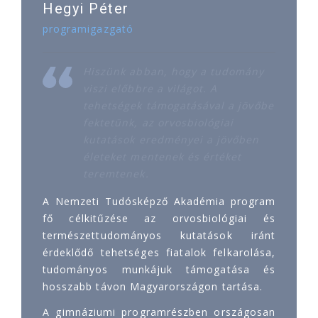
Hegyi Péter
programigazgató
Hiszünk abban, hogy a tudomány
viszi előbbre a világot. A
tehetségek támogatásával a jövőbe
fektetünk, az orvosbiológiai
kutatások eredményei a jövőben
életeket mentenek és értéket
teremtenek.
A Nemzeti Tudósképző Akadémia program
fő célkitűzése az orvosbiológiai és
természettudományos kutatások iránt
érdeklődő tehetséges fiatalok felkarolása,
tudományos munkájuk támogatása és
hosszabb távon Magyarországon tartása.
A gimnáziumi programrészben országosan