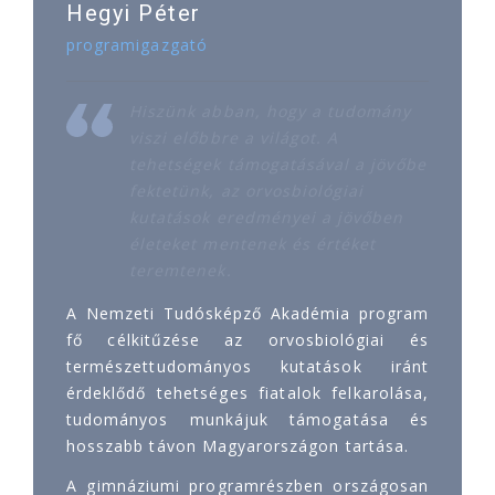
Hegyi Péter
programigazgató
Hiszünk abban, hogy a tudomány
viszi előbbre a világot. A
tehetségek támogatásával a jövőbe
fektetünk, az orvosbiológiai
kutatások eredményei a jövőben
életeket mentenek és értéket
teremtenek.
A Nemzeti Tudósképző Akadémia program
fő célkitűzése az orvosbiológiai és
természettudományos kutatások iránt
érdeklődő tehetséges fiatalok felkarolása,
tudományos munkájuk támogatása és
hosszabb távon Magyarországon tartása.
A gimnáziumi programrészben országosan