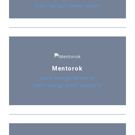
Szent-Györgyi Szenior Kutató
Mentorok
Szent-Györgyi Mentorok
Szent-Györgyi Junior Mentorok