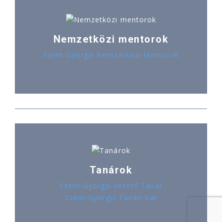
Nemzetközi mentorok
Szent-Györgyi Nemzetközi Mentorok
Tanárok
Szent-Györgyi Vezető Tanár
Szent-Györgyi Tanári Kar