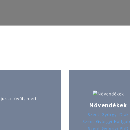
uk a jövőt, mert
Növendékek
Szent-Györgyi Diák
Szent-Györgyi Hallgat
Szent-Györgyi PhD
ó