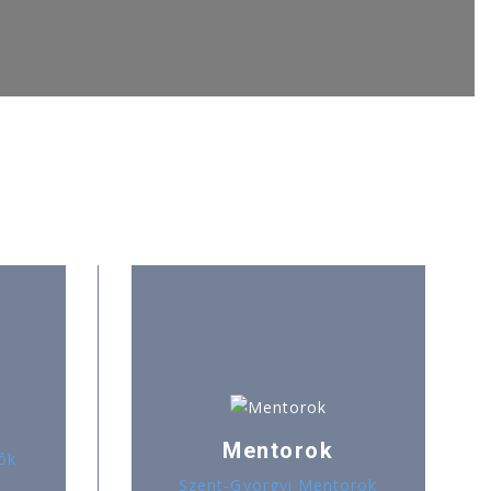
Mentorok
ók
Szent-Györgyi Mentorok