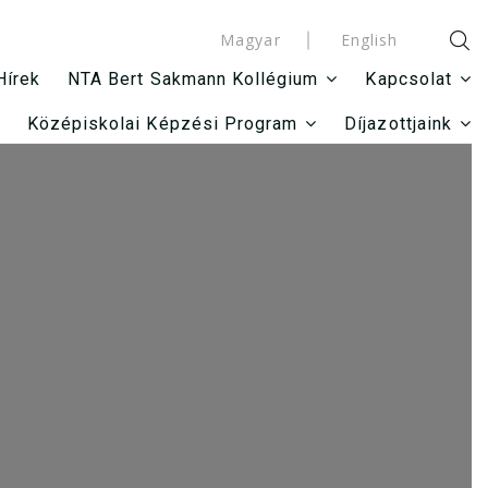
Magyar
English
Hírek
NTA Bert Sakmann Kollégium
Kapcsolat
Középiskolai Képzési Program
Díjazottjaink