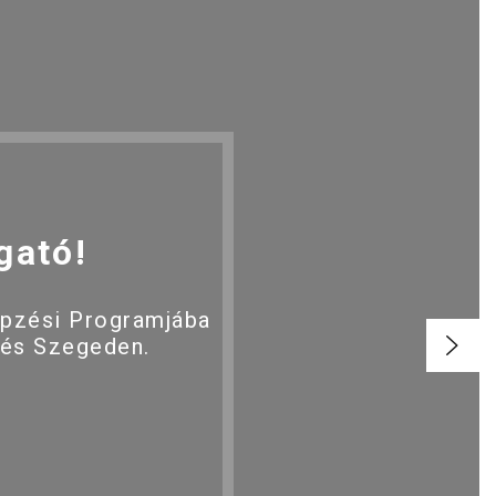
gató!
épzési Programjába
 és Szegeden.