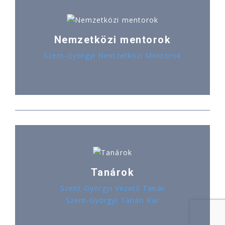
Nemzetközi mentorok
Szent-Györgyi Nemzetközi Mentorok
Tanárok
Szent-Györgyi Vezető Tanár
Szent-Györgyi Tanári Kar