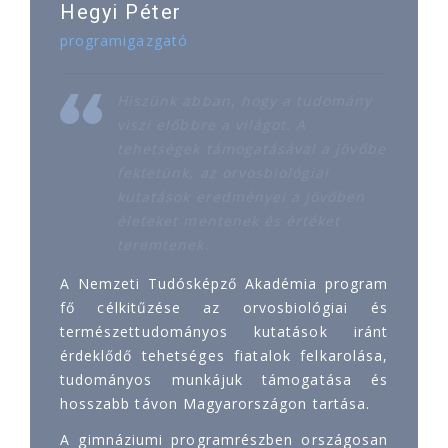
Hegyi Péter
programigazgató
Hiszünk abban, hogy a tudomány
viszi előbbre a világot. A
tehetségek támogatásával a jövőbe
fektetünk, az orvosbiológiai
kutatások eredményei a jövőben
életeket mentenek és értéket
teremtenek.
A Nemzeti Tudósképző Akadémia program
fő célkitűzése az orvosbiológiai és
természettudományos kutatások iránt
érdeklődő tehetséges fiatalok felkarolása,
tudományos munkájuk támogatása és
hosszabb távon Magyarországon tartása.
A gimnáziumi programrészben országosan