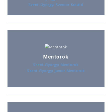
Szent-Györgyi Szenior Kutató
Mentorok
Szent-Györgyi Mentorok
Szent-Györgyi Junior Mentorok