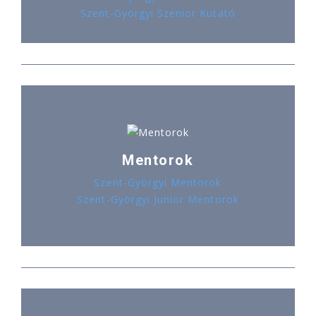
Szent-Györgyi Szenior Kutató
Mentorok
Szent-Györgyi Mentorok
Szent-Györgyi Junior Mentorok