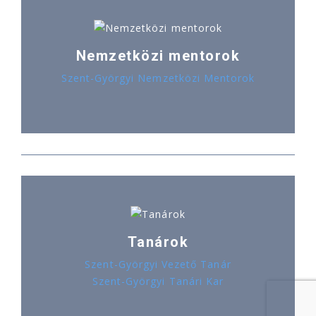
Nemzetközi mentorok
Szent-Györgyi Nemzetközi Mentorok
Tanárok
Szent-Györgyi Vezető Tanár
Szent-Györgyi Tanári Kar