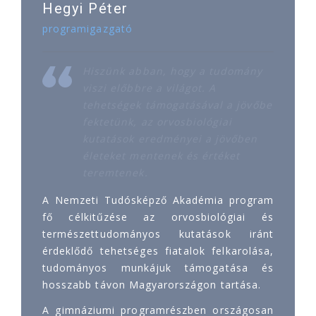
Hegyi Péter
programigazgató
Hiszünk abban, hogy a tudomány
viszi előbbre a világot. A
tehetségek támogatásával a jövőbe
fektetünk, az orvosbiológiai
kutatások eredményei a jövőben
életeket mentenek és értéket
teremtenek.
A Nemzeti Tudósképző Akadémia program
fő célkitűzése az orvosbiológiai és
természettudományos kutatások iránt
érdeklődő tehetséges fiatalok felkarolása,
tudományos munkájuk támogatása és
hosszabb távon Magyarországon tartása.
A gimnáziumi programrészben országosan